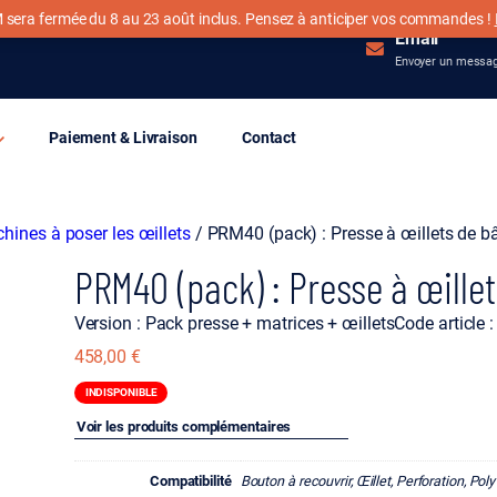
 sera fermée du 8 au 23 août inclus. Pensez à anticiper vos commandes !
Email
Envoyer un messa
Paiement & Livraison
Contact
hines à poser les œillets
/ PRM40 (pack) : Presse à œillets de 
PRM40 (pack) : Presse à œille
Version : Pack presse + matrices + œillets
Code articl
458,00
€
INDISPONIBLE
Voir les produits complémentaires
Compatibilité
Bouton à recouvrir, Œillet, Perforation, Pol