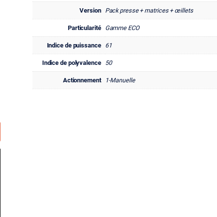
Version
Pack presse + matrices + œillets
Particularité
Gamme ECO
Indice de puissance
61
Indice de polyvalence
50
Actionnement
1-Manuelle