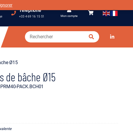
Ignorer
Téléphone
Mon compte
ge
+33 4 69 16 15 51
bâche Ø15
ts de bâche Ø15
e : PRM40-PACK.BCH01
yvalente